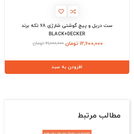
ست دریل و پیچ گوشتی شارژی 68 تکه برند
BLACK+DECKER
12,600,000 تومان
قیمت
قیمت
21,000,000 تومان
عادی
افزودن به سبد
مطالب مرتبط