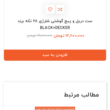
ست دریل و پیچ گوشتی شارژی 68 تکه برند
BLACK+DECKER
12,600,000 تومان
قیمت
قیمت
21,000,000 تومان
عادی
افزودن به سبد
مطالب مرتبط