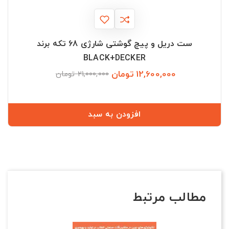
ست دریل و پیچ گوشتی شارژی 68 تکه برند
BLACK+DECKER
12,600,000 تومان
قیمت
قیمت
21,000,000 تومان
عادی
افزودن به سبد
مطالب مرتبط