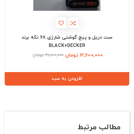
ست دریل و پیچ گوشتی شارژی 68 تکه برند
BLACK+DECKER
12,600,000 تومان
قیمت
قیمت
21,000,000 تومان
عادی
افزودن به سبد
مطالب مرتبط