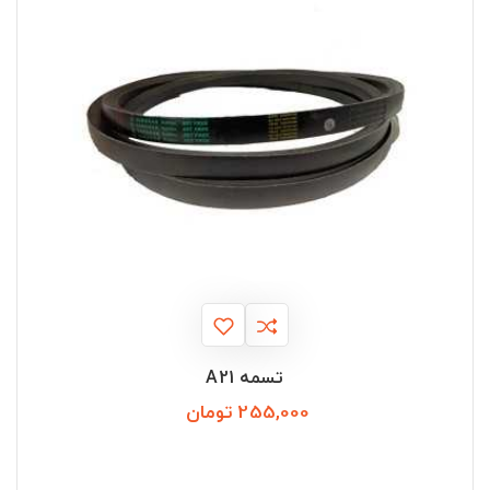
تسمه A21
255,000 تومان
قیمت