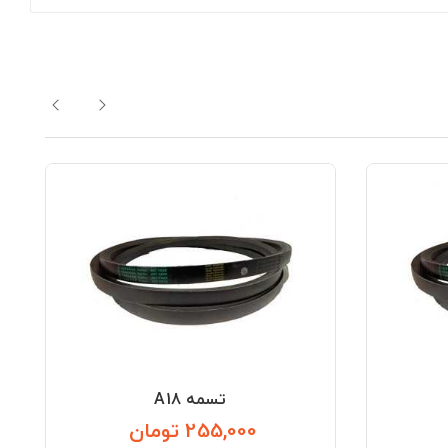
تسمه A18
255,000 تومان
قیمت
قیمت