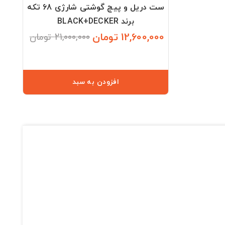
ست دریل و پیچ گوشتی شارژی 68 تکه
برند BLACK+DECKER
12,600,000 تومان
21,000,000 تومان
قیمت
قیمت
عادی
افزودن به سبد