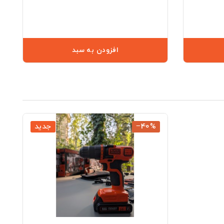
افزودن به سبد
‎−40%
جدید