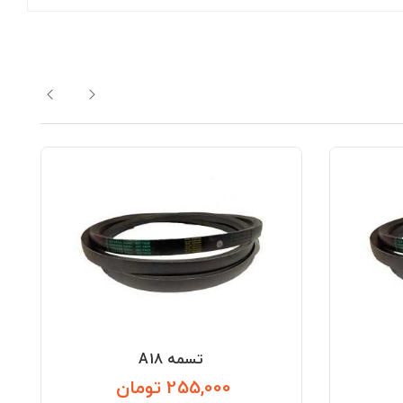
تسمه A18
255,000 تومان
قیمت
قیمت