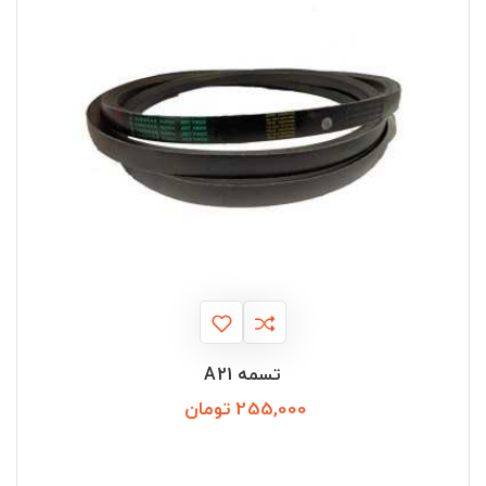
تسمه A21
255,000 تومان
قیمت