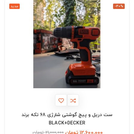
‎−40%
جدید
ست دریل و پیچ گوشتی شارژی 68 تکه برند
BLACK+DECKER
12,600,000 تومان
قیمت
قیمت
21,000,000 تومان