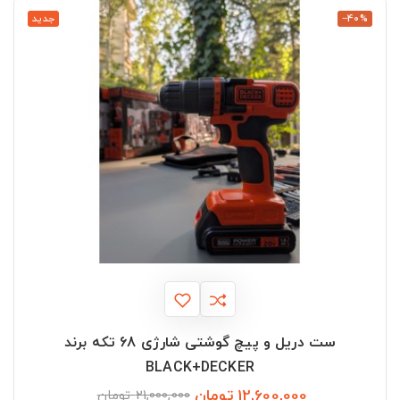
‎−40%
جدید
ست دریل و پیچ گوشتی شارژی 68 تکه برند
BLACK+DECKER
12,600,000 تومان
قیمت
قیمت
21,000,000 تومان