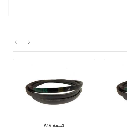
تسمه A18