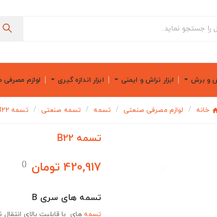
ش و برش
ابزار تراش و ایمنی
ابزار اندازه گیری
لوازم مصرفی 
خانه
لوازم مصرفی صنعتی
تسمه
تسمه صنعتی
تسمه B22
تسمه B22
420,917 تومان
()
تسمه های سری B
تسمه
های با قابلیت بالای انتقال ن