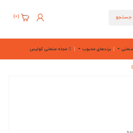
)
0
(
جستجو
صنعتی
برندهای محبوب
مجله صنعتی کولیس
یرو