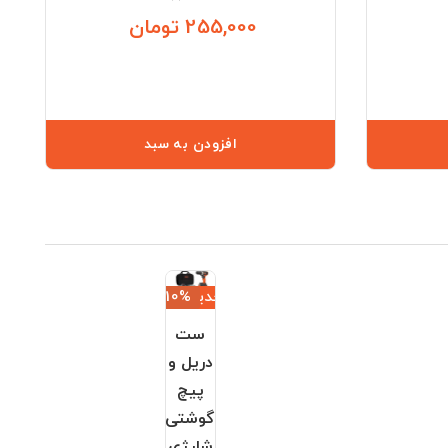
255,000 تومان
قیمت
قیمت
افزودن به سبد
جدید
‎−10%
ست
دریل و
پیچ
گوشتی
شارژی