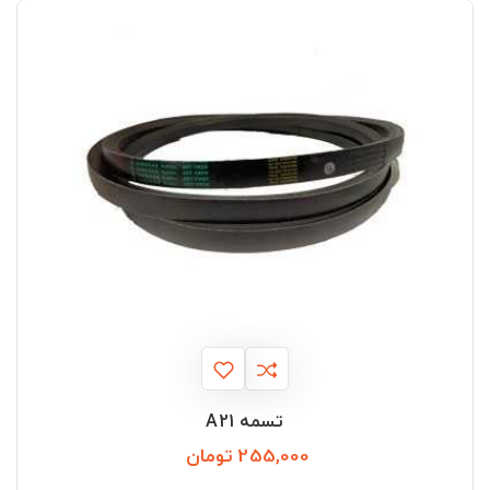
تسمه A21
255,000 تومان
قیمت