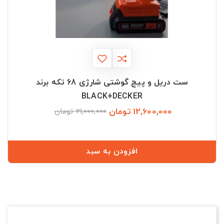
ست دریل و پیچ گوشتی شارژی 68 تکه برند
BLACK+DECKER
12,600,000 تومان
قیمت
قیمت
21,000,000 تومان
عادی
افزودن به سبد