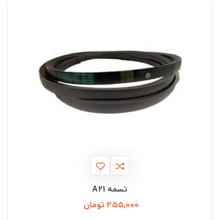
تسمه A21
255,000 تومان
قیمت