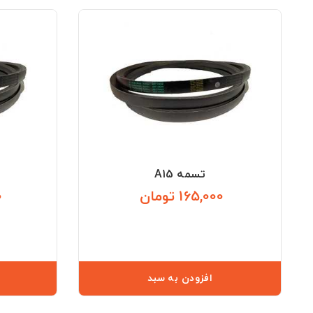
تسمه A15
165,000 تومان
0
قیمت
افزودن به سبد