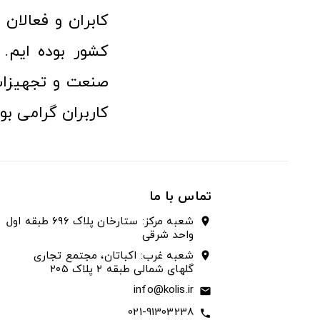
کابران و فعالا
کشور بوده ایم. 
صنعت و تجهیزا
کاربران گرامی بو
تماس با ما
شعبه مرکز: ستارخان پلاک ۶۹۶ طبقه اول
location_on
واحد شرقی
شعبه غرب: اکباتان، مجتمع تجاری
location_on
گلهای شمالی طبقه ۲ پلاک ۲۰۵
info@kolis.ir
email
021-91303238
call