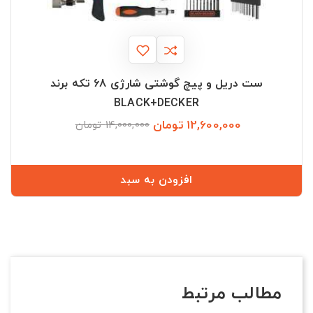
ست دریل و پیچ گوشتی شارژی 68 تکه برند
BLACK+DECKER
12,600,000 تومان
قیمت
قیمت
14,000,000 تومان
عادی
افزودن به سبد
مطالب مرتبط