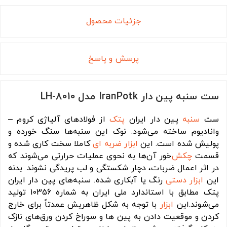
جزئیات محصول
پرسش و پاسخ
ست سنبه پین دار IranPotk مدل LH-8010
ست
سنبه
پین دار ایران
پتک
از فولاد‌های آلیاژی کروم –
وانادیوم ساخته می‌شود. نوک این سنبه‌ها سنگ خورده و
پولیش شده است. این
ابزار ضربه ای
کاملا سخت کاری شده و
قسمت
چکش
‌خور آن‌ها به نحوی عملیات حرارتی می‌شوند که
در اثر اعمال ضربات، دچار شکستگی و لب پریدگی نشوند. بدنه
این
ابزار دستی
رنگ یا آبکاری شده. سنبه‌های پین دار ایران
پتک مطابق با استاندارد ملی ایران به شماره 10356 تولید
می‌شوند.این
ابزار
با توجه به شکل ظاهریش عمدتاً برای خارج
کردن و موقعیت دادن به پین ها و سوراخ کردن ورق‌های نازک