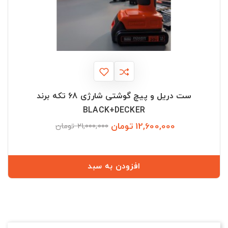
ست دریل و پیچ گوشتی شارژی 68 تکه برند
BLACK+DECKER
12,600,000 تومان
قیمت
قیمت
21,000,000 تومان
عادی
افزودن به سبد