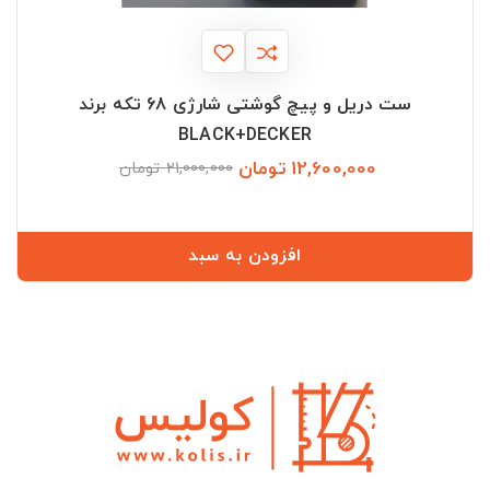
ست دریل و پیچ گوشتی شارژی 68 تکه برند
BLACK+DECKER
12,600,000 تومان
قیمت
قیمت
21,000,000 تومان
عادی
افزودن به سبد