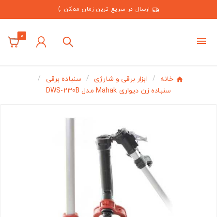
ارسال در سریع ترین زمان ممکن :)
0
خانه
ابزار برقی و شارژی
سنباده برقی
سنباده زن دیواری Mahak مدل DWS-230B