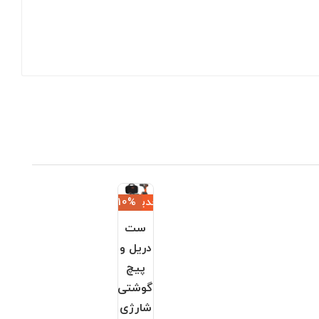
جدید
‎−10%
ست
دریل و
پیچ
گوشتی
شارژی