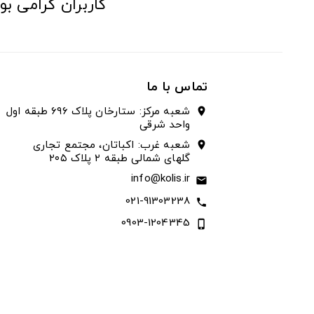
کاربران گرامی بو
تماس با ما
شعبه مرکز: ستارخان پلاک ۶۹۶ طبقه اول
location_on
واحد شرقی
شعبه غرب: اکباتان، مجتمع تجاری
location_on
گلهای شمالی طبقه ۲ پلاک ۲۰۵
info@kolis.ir
email
021-91303238
call
0903-1204345
phone_iphone