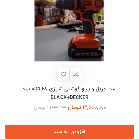
ست دریل و پیچ گوشتی شارژی 68 تکه برند
BLACK+DECKER
12,600,000 تومان
قیمت
قیمت
21,000,000 تومان
عادی
افزودن به سبد