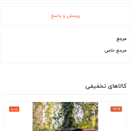
پرسش و پاسخ
مرجع
مرجع خاص
کالاهای تخفیفی
‎−40%
جدید