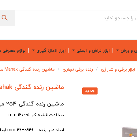
ش و برش
ابزار تراش و ایمنی
ابزار اندازه گیری
لوازم مصرفی 
ابزار برقی و شارژی
رنده برقی نجاری
ماشین رنده گندگی Mahak مدل JP-254
ماشین رنده گندگی Mahak مدل JP-254
جدید
ماشین رنده گندگی ۲۵۴ میلیمتر محک مدل JP-254
ضخامت قطعه کار 5~120 mm
ابعاد میز رنده – 946×263 mm ابعاد میز گندگی 270×303 mm