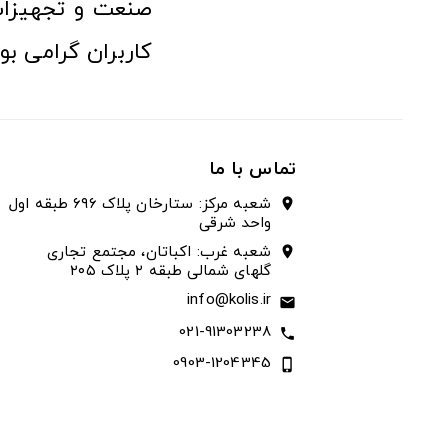
صنعت و تجهیزا
کاربران گرامی بو
تماس با ما
شعبه مرکز: ستارخان پلاک ۶۹۶ طبقه اول
location_on
واحد شرقی
شعبه غرب: اکباتان، مجتمع تجاری
location_on
گلهای شمالی طبقه ۲ پلاک ۲۰۵
info@kolis.ir
email
021-91303238
call
0903-1204345
phone_iphone