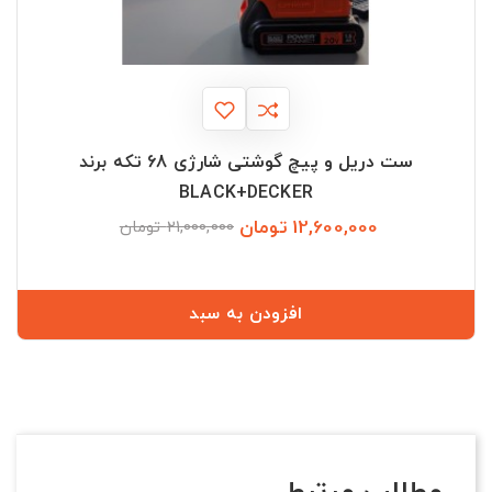
ست دریل و پیچ گوشتی شارژی 68 تکه برند
BLACK+DECKER
12,600,000 تومان
قیمت
قیمت
21,000,000 تومان
عادی
افزودن به سبد