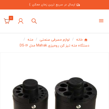
ارسال در سریع ترین زمان ممکن :)
0
خانه
لوازم مصرفی صنعتی
مته
دستگاه مته تیز کن رومیزی Mahak مدل DS-16