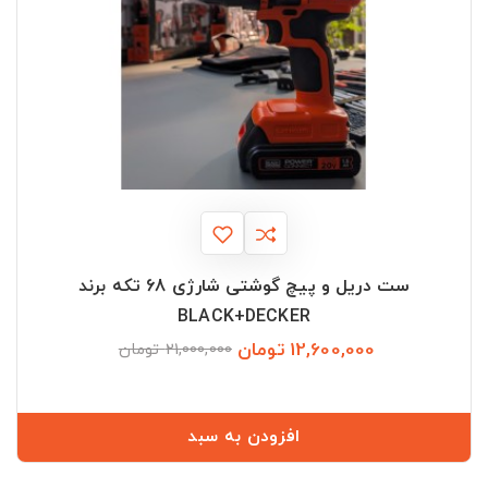
ست دریل و پیچ گوشتی شارژی 68 تکه برند
BLACK+DECKER
12,600,000 تومان
قیمت
قیمت
21,000,000 تومان
عادی
افزودن به سبد