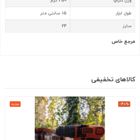
وزن (گرم)
450 گرم
طول ابزار
15 سانتی متر
سایز
24
مرجع خاص
کالاهای تخفیفی
‎−40%
جدید