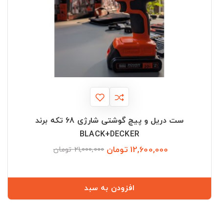
ست دریل و پیچ گوشتی شارژی 68 تکه برند
BLACK+DECKER
12,600,000 تومان
قیمت
قیمت
21,000,000 تومان
عادی
افزودن به سبد