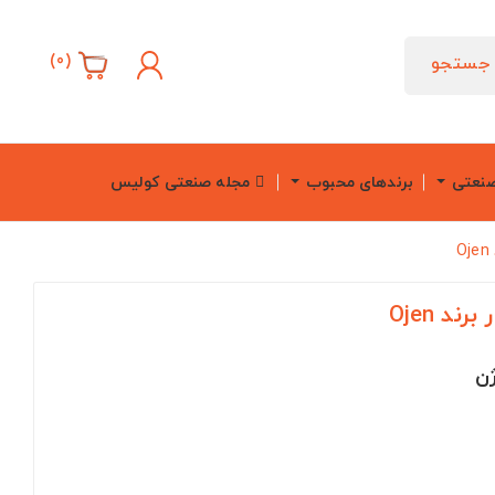
)
0
(
جستجو
صنعتی
برندهای محبوب
مجله صنعتی کولیس
د Ojen
ن