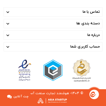
تماس با ما

دسته بندی ها

درباره ما

حساب کاربری شما

© ۱۴۰۴- هوشمند تجارت صنعت آسیا ™
چت آنلاین