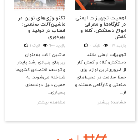
تکنولوژی‌های نوین در
اهمیت تجهیزات ایمنی
نک
ماشین‌آلات صنعتی:
در کارگاه‌ها و معرفی
دق
انقلاب در تولید و
انواع دستکش، کلاه و
ای
بهره‌وری
کفش
82 با
900 بازدید
لایک
1
217 بازدید
لایک
0
تجه
ماشین آلات به‌عنوان
تجهیزات ایمنی مانند
حیا
زیربنای بنیادی رشد پایدار
دستکش، کلاه و کفش کار
به
شما
و توسعه اقتصادی کشورها
از ضروری‌ترین لوازم برای
نکا
شناخته می‌شوند. به
حفظ سلامت در محیط‌های
آشن
همین دلیل دولت‌های
صنعتی و کارگاهی هستند و
مش
بسیاری...
از...
مشاهده بیشتر
مشاهده بیشتر