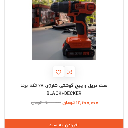
ست دریل و پیچ گوشتی شارژی 68 تکه برند
BLACK+DECKER
12,600,000 تومان
قیمت
قیمت
21,000,000 تومان
عادی
افزودن به سبد