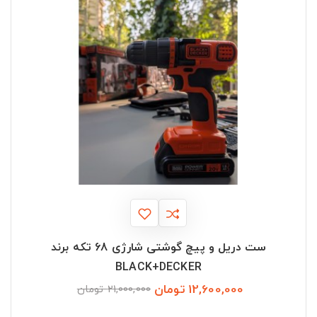
ست دریل و پیچ گوشتی شارژی 68 تکه برند
BLACK+DECKER
12,600,000 تومان
قیمت
قیمت
21,000,000 تومان
عادی