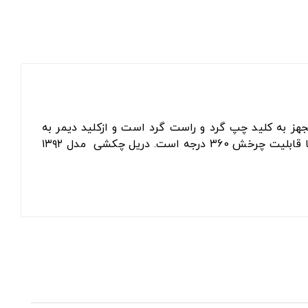
رد و مجهز به کلید چپ گرد و راست گرد است و ازکلید دیمر به
منظور کنترل سرعت اسفاده می‌کند. این دستگاه دارای کیف حمل جهت سهولت در جابجایی و همچنین دارای دسته کمکی با قابلیت چرخش 360 درجه است. دریل چکشی مدل ۱۳۹۲