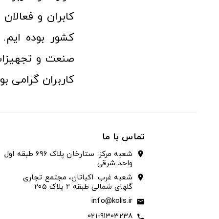
کابران و فعالا
کشور بوده ایم. 
صنعت و تجهیزا
کاربران گرامی بو
تماس با ما
شعبه مرکز: ستارخان پلاک ۶۹۶ طبقه اول
location_on
واحد شرقی
شعبه غرب: اکباتان، مجتمع تجاری
location_on
گلهای شمالی طبقه ۲ پلاک ۲۰۵
info@kolis.ir
email
021-91303238
call