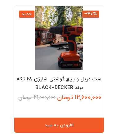
‎−40%
جدید
ست دریل و پیچ گوشتی شارژی 68 تکه
برند BLACK+DECKER
12,600,000 تومان
21,000,000 تومان
قیمت
قیمت
عادی
افزودن به سبد