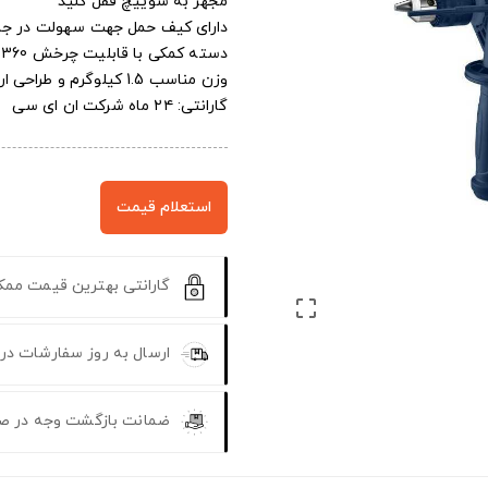
مجهز به سوییچ قفل کلید
دارای کیف حمل جهت سهولت در جا
دسته کمکی با قابلیت چرخش 360 درجه
وزن مناسب 1.5 کیلوگرم و طراحی ارگونومیک
گارانتی: ۲۴ ماه شرکت ان ای سی
استعلام قیمت
گارانتی بهترین قیمت مم

ارسال به روز سفارشات در
ضمانت بازگشت وجه در ص