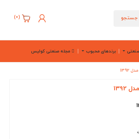
)
0
(
جستجو
صنعتی
برندهای محبوب
مجله صنعتی کولیس
1392
1392