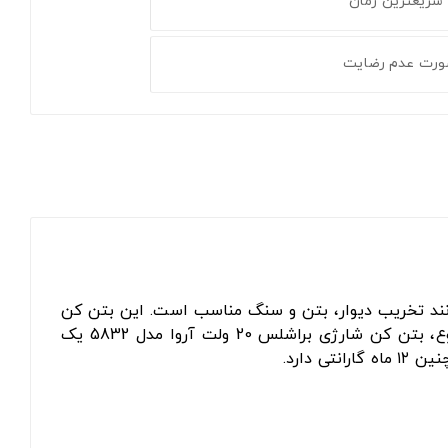
 سریعترین زمان
ورت عدم رضایت
نند تخریب دیوار، بتن و سنگ مناسب است. این بتن کن
دارای ویژگی‌های کاربردی زیادی مانند موتور براشلس، قابلیت تنظیم سرعت، طراحی ارگونومیک و وزن سبک است. در مجموع، بتن کن شارژی براشلس 20 ولت آروا مدل 5832 یک
 دارد.