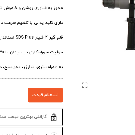
مجهز به فناوری روشن و خاموش شد
دارای کلید پدالی با تنظیم سرعت در بازه 0 تا 1400 دور 
قلم گیر 4 شیار SDS Plus استاندارد برای نصب انواع
ظرفیت سوراخکاری در سیمان تا 30 میلی‌متر و در فولاد 13 میلی‌متر
به همراه باتری، شارژر، عمق‌سنج، د

استعلام قیمت
گارانتی بهترین قیمت مم