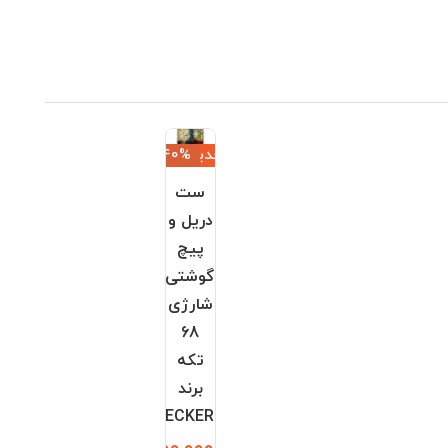
جدید
‎−40%
ست
دریل و
پیچ
گوشتی
شارژی
68
تکه
برند
BLACK+DECKER