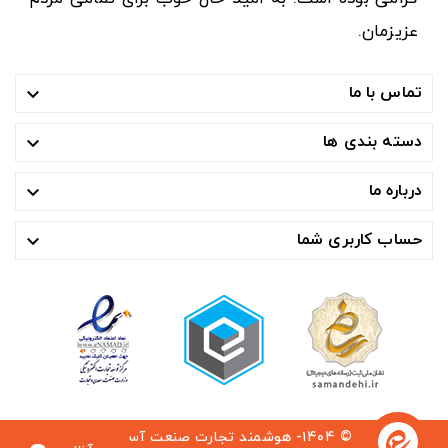
عزیزمان.
تماس با ما

دسته بندی ها

درباره ما

حساب کاربری شما

© ۱۴۰۴- هوشمند تجارت صنعت آسیا ™