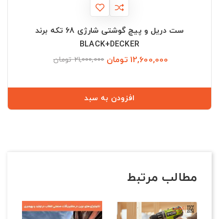
ست دریل و پیچ گوشتی شارژی 68 تکه برند
BLACK+DECKER
12,600,000 تومان
قیمت
قیمت
21,000,000 تومان
عادی
افزودن به سبد
مطالب مرتبط