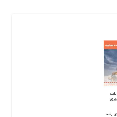
لات
وری
دی رشد