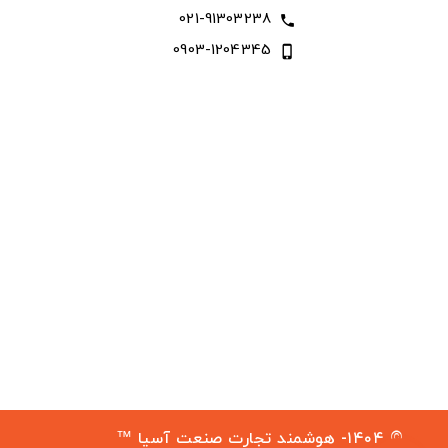
021-91303238
call
0903-1204345
phone_iphone
© ۱۴۰۴- هوشمند تجارت صنعت آسیا ™