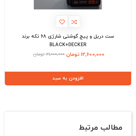
ست دریل و پیچ گوشتی شارژی 68 تکه برند
BLACK+DECKER
12,600,000 تومان
قیمت
قیمت
21,000,000 تومان
عادی
افزودن به سبد
مطالب مرتبط