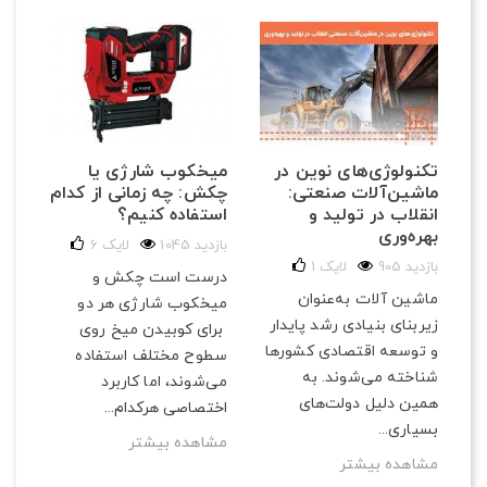
تکنولوژی‌های نوین در
میخکوب شارژی یا
نک
ماشین‌آلات صنعتی:
چکش: چه زمانی از کدام
از 
انقلاب در تولید و
استفاده کنیم؟
تع
بهره‌وری
1045 بازدید
لایک
6
163 با
905 بازدید
لایک
1
درست است چکش و
با 
ماشین آلات به‌عنوان
میخکوب شارژی هر دو
تعم
ی
زیربنای بنیادی رشد پایدار
برای کوبیدن میخ روی
انج
و توسعه اقتصادی کشورها
سطوح مختلف استفاده
صرف
شناخته می‌شوند. به
می‌شوند، اما کاربرد
شخ
همین دلیل دولت‌های
اختصاصی هرکدام...
مش
بسیاری...
مشاهده بیشتر
مشاهده بیشتر