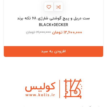
ست دریل و پیچ گوشتی شارژی 68 تکه برند
BLACK+DECKER
12,600,000 تومان
قیمت
قیمت
21,000,000 تومان
عادی
افزودن به سبد