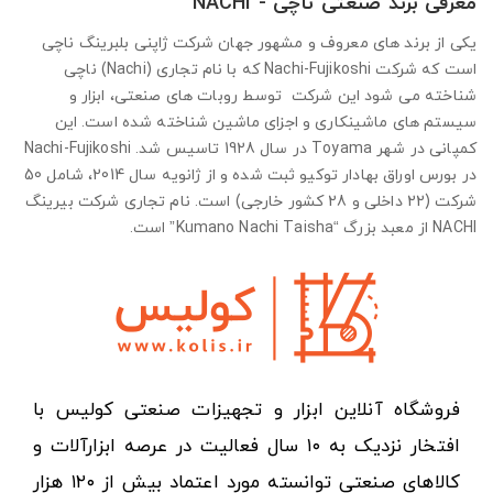
معرفی برند صنعتی ناچی - NACHI
یکی از برند های معروف و مشهور جهان شرکت ژاپنی بلبرینگ ناچی
است که شرکت Nachi-Fujikoshi که با نام تجاری (Nachi) ناچی
شناخته می شود این شرکت توسط روبات های صنعتی، ابزار و
سیستم های ماشینکاری و اجزای ماشین شناخته شده است. این
کمپانی در شهر Toyama در سال 1928 تاسیس شد. Nachi-Fujikoshi
در بورس اوراق بهادار توکیو ثبت شده و از ژانویه سال 2014، شامل 50
شرکت (22 داخلی و 28 کشور خارجی) است. نام تجاری شرکت بیرینگ
NACHI از معبد بزرگ “Kumano Nachi Taisha” است.
فروشگاه آنلاین ابزار و تجهیزات صنعتی کولیس با
افتخار نزدیک به ۱۰ سال فعالیت در عرصه ابزارآلات و
کالاهای صنعتی توانسته مورد اعتماد بیش از ۱۲۰ هزار