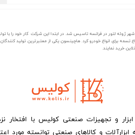
تسمه های هاچینسون، شرکت HUTCHINSON در سال 1962 در شهر ژوئه لتور در فرانسه تاسیس شد. در ابتدا این
لی وی (V) شکل شروع به تولید انواع تسمه برای انواع خودرو کرد. هاچینسون یکی از معتبر‌ترین 
این خرید نمایند.