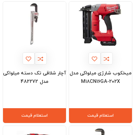
میخکوب شارژی میلواکی مدل
آچار شلاقی تک دسته میلواکی
M18CN16GA-202X
مدل 482272
استعلام قیمت
استعلام قیمت