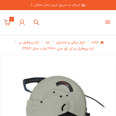
ارسال در سریع ترین زمان ممکن :)
0
خانه
ابزار برقی و شارژی
اره
اره پروفیل بر
اره پروفیل بر ان ای سی 2800 وات مدل 2257