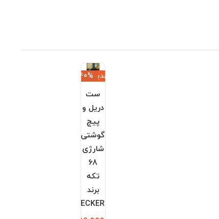
جدید
‎−40%
ست
دریل و
پیچ
گوشتی
شارژی
68
تکه
برند
BLACK+DECKER