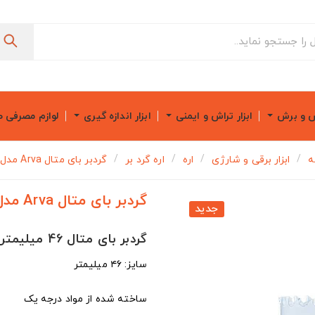
ش و برش
ابزار تراش و ایمنی
ابزار اندازه گیری
لوازم مصرفی 
ه
ابزار برقی و شارژی
اره
اره گرد بر
گردبر بای متال Arva مدل ۷۸۴۹
گردبر بای متال Arva مدل ۷۸۴۹
جدید
گردبر بای متال 46 میلیمتر آروا مدل 7849
سایز: ۴۶ میلیمتر
ساخته شده از مواد درجه یک