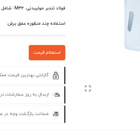
فولاد تندبر مولیبدنی M۴۲- شامل ۸% کبالت
استفاده چند منظوره عمق برش
استعلام قیمت
گارانتی بهترین قیمت مم

ارسال به روز سفارشات در
ضمانت بازگشت وجه در ص