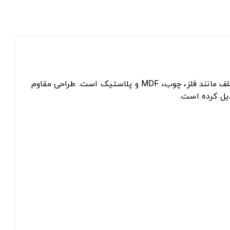
گردبر بای‌متال ۴۶ میلی‌متر Arva مدل 7849 ابزاری تخصصی و قدرتمند برای ایجاد برش‌های دایره‌ای دقیق در متریال‌های مختلف مانند فلز، چوب، MDF و پلاستیک است. طراحی مقاوم
دیل کرده است.