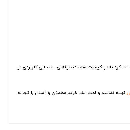
‌دنبال یک گردبر دقیق و بادوام برای سوراخ‌کاری در قطر متوسط هستید، گردبر بای‌متال ۴۶ میلی‌متر Arva مدل 7849 با عملکرد بالا و کیفیت ساخت حرفه‌ای، انتخابی کاربردی از
س
تهیه نمایید و لذت یک خرید مطمئن و آسان را تجربه