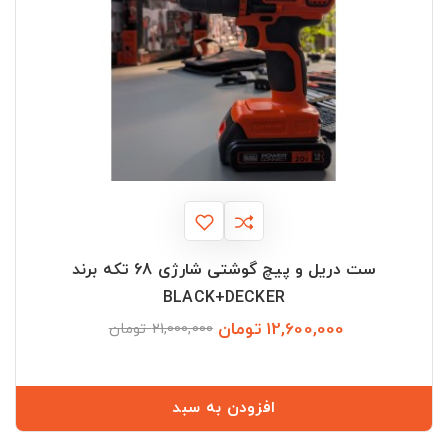
ست دریل و پیچ گوشتی شارژی 68 تکه برند
BLACK+DECKER
12,600,000 تومان
قیمت
قیمت
21,000,000 تومان
عادی
افزودن به سبد