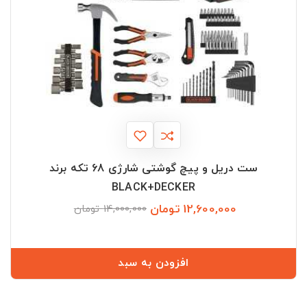
ست دریل و پیچ گوشتی شارژی 68 تکه برند
BLACK+DECKER
12,600,000 تومان
قیمت
قیمت
14,000,000 تومان
عادی
افزودن به سبد