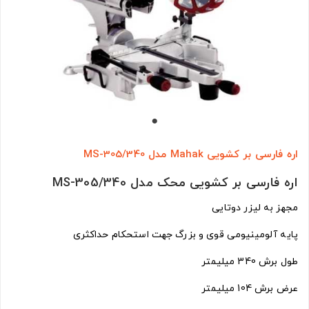
اره فارسی بر کشویی Mahak مدل MS-305/340
اره فارسی بر کشویی محک مدل MS-305/340
مجهز به لیزر دوتایی
پایه آلومینیومی قوی و بزرگ جهت استحکام حداکثری
طول برش 340 میلیمتر
عرض برش 104 میلیمتر