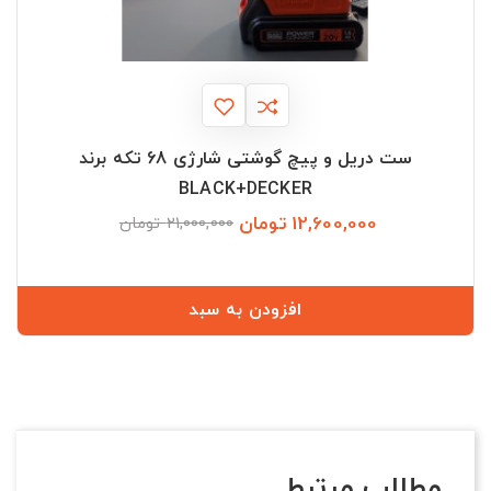
ست دریل و پیچ گوشتی شارژی 68 تکه برند
BLACK+DECKER
12,600,000 تومان
قیمت
قیمت
21,000,000 تومان
عادی
افزودن به سبد
مطالب مرتبط