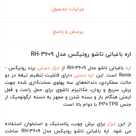
جزئیات محصول
پرسش و پاسخ
اره باغبانی تاشو رونیکس مدل RH-3609
اره
باغبانی تاشو مدل RH-3609 از
ابزار دستی
برند رونیکس -
Ronix است. این
اره دستی
دارای قابلیت تنظیم تیغه در دو
حالت عملکردی، دندانه‌های سه‌ پهلوی سخت‌کاری شده جهت
برش سریع و روان، مکانیزم تاشوی برای حمل راحت و قفل
ایمنی هنگام باز و بسته شدن و مجهز به دسته ارگونومیک از
جنس PP+TPR با دوام بالا است.
از این
ابزار
برای برش چوب، پلاستیک و استخوان استفاده
می شود. اره باغبانی تاشو رونیکس مدل RH-3609 ساخت