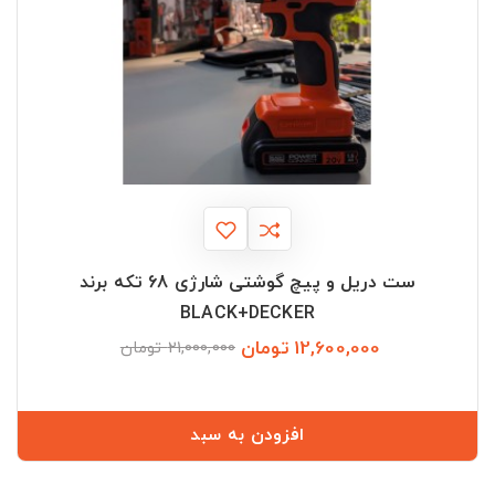
ست دریل و پیچ گوشتی شارژی 68 تکه برند
BLACK+DECKER
12,600,000 تومان
قیمت
قیمت
21,000,000 تومان
عادی
افزودن به سبد