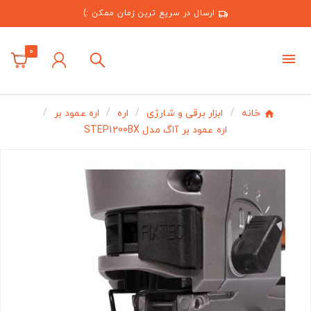
ارسال در سریع ترین زمان ممکن :)
0
خانه
ابزار برقی و شارژی
اره
اره عمود بر
اره عمود بر آاگ مدل STEP1200BX