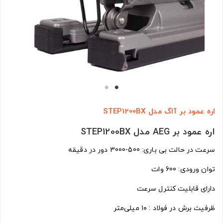
اره عمود بر آاگ مدل STEP1200BX
اره عمود بر AEG مدل STEP1200BX
سرعت در حالت بی باری: 500-3000 دور در دقیقه
توان ورودی: 600 وات
دارای قابلیت کنترل سرعت
ظرفیت برش در فولاد : ۱۰ میلی‌متر