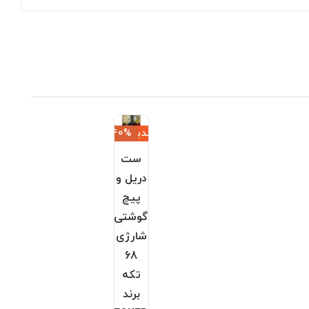
جدید
‎−40%
ست
دریل و
پیچ
گوشتی
شارژی
68
تکه
برند