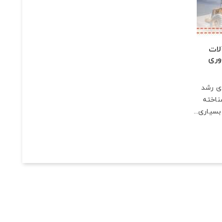
لات
وری
دی رشد
ناخته
سیاری...