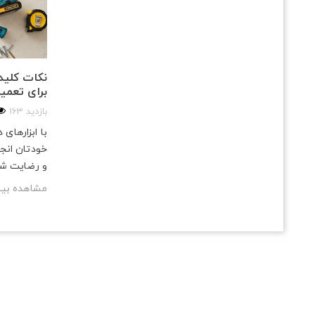
نکات کلیدی
برای تعمی
163 بازدید
با ابزارهای
خودتان انجا
و رضایت ش
مشاهده بی