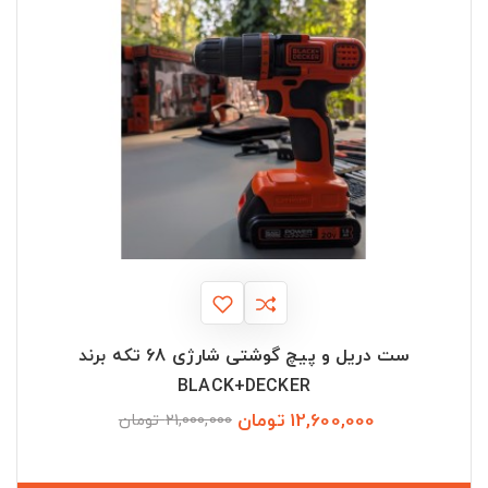
ست دریل و پیچ گوشتی شارژی 68 تکه برند
BLACK+DECKER
12,600,000 تومان
قیمت
قیمت
21,000,000 تومان
عادی