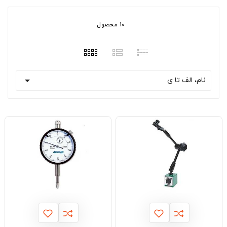
10 محصول

نام، الف تا ی