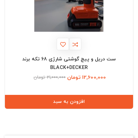
ست دریل و پیچ گوشتی شارژی 68 تکه برند
BLACK+DECKER
12,600,000 تومان
قیمت
قیمت
21,000,000 تومان
عادی
افزودن به سبد