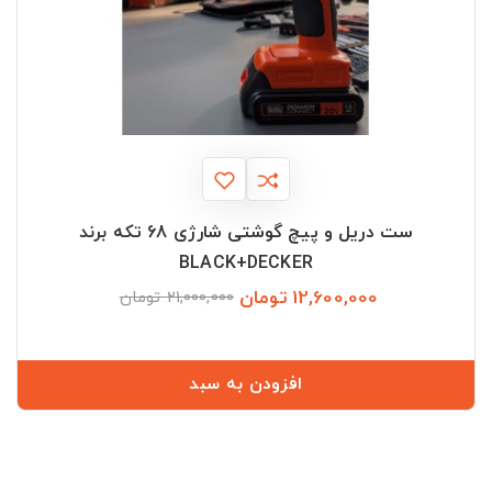
ست دریل و پیچ گوشتی شارژی 68 تکه برند
BLACK+DECKER
12,600,000 تومان
قیمت
قیمت
21,000,000 تومان
عادی
افزودن به سبد