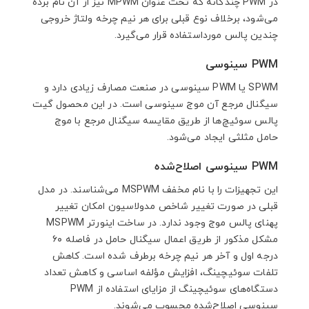
در PWM چندگانه که تحت عنوان MPWM نیز از آن نام برده
می‌شود، برخلاف نوع قبلی برای هر نیم چرخه ولتاژ خروجی
چندین پالس مورداستفاده قرار می‌گیرد.
PWM سینوسی
SPWM یا PWM سینوسی در صنعت مصارف زیادی دارد و
سیگنال مرجع آن موج سینوسی است. در این محصول گیت
پالس سوئیچ‌ها از طریق مقایسه سیگنال مرجع با موج
حامل مثلثی ایجاد می‌شود.
PWM سینوسی اصلاح‌شده
این تجهیزات را با نام مخفف MSPWM می‌شناسند. در مدل
قبلی در صورت تغییر شاخص مدولاسیون امکان تغییر
پهنای پالس موج وجود ندارد. در ساخت اینورتر MSPWM
مشکل مذکور از طریق اعمال سیگنال حامل در فاصله ۶۰
درجه اول و آخر هر نیم چرخه برطرف شده است. کاهش
تلفات سوئیچینگ، افزایش مؤلفه اساسی و کاهش تعداد
دستگاه‌های سوئیچینگ از مزایای استفاده از PWM
سینوسی اصلاح‌شده محسوب می‌شوند.